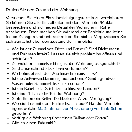
Prüfen Sie den Zustand der Wohnung
Versuchen Sie einen Einzelbesichtigungstermin zu vereinbaren.
So können Sie alle Einzelheiten mit dem Vermieter/Makler
besprechen und sich jedes Detail der Wohnung in Ruhe
anschauen. Doch machen Sie während der Besichtigung keine
festen Zusagen und unterschreiben Sie nichts. Vergewissern Sie
sich zunächst über den Zustand der Immobilie:
Wie ist der
Zustand von Türen und Fenster
? Sind Dichtungen
und Rahmen intakt? Lassen sie sich problemlos öffnen und
schließen?
Zu welcher
Himmelsrichtung
ist die Wohnung ausgerichtet?
Sind ausreichend
Steckdosen
vorhanden?
Wo befindet sich der
Waschmaschinenanschluss
?
Ist die
Außenwanddämmung
ausreichend? Sind irgendwo
Wasser- oder Schimmelflecken
zu sehen?
Ist ein
Kabel- oder Satellitenanschluss
vorhanden?
Ist eine
Einbauküche
Teil der Wohnung?
Steht Ihnen ein
Keller, Dachboden
o. Ä. zur Verfügung?
Wie sieht es mit dem
Einbruchschutz
aus? Hat der Vermieter
irgendwelche
Maßnahmen zur Absicherung vor Einbrüchen
getroffen?
Verfügt die Wohnung über einen
Balkon oder Garten
?
Gibt es einen
Fahrstuhl
?